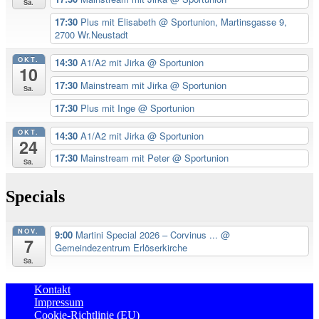
Sa.
17:30
Plus mit Elisabeth
@ Sportunion, Martinsgasse 9,
2700 Wr.Neustadt
OKT.
14:30
A1/A2 mit Jirka
@ Sportunion
10
17:30
Mainstream mit Jirka
@ Sportunion
Sa.
17:30
Plus mit Inge
@ Sportunion
OKT.
14:30
A1/A2 mit Jirka
@ Sportunion
24
17:30
Mainstream mit Peter
@ Sportunion
Sa.
Specials
NOV.
9:00
Martini Special 2026 – Corvinus ...
@
7
Gemeindezentrum Erlöserkirche
Sa.
Kontakt
Impressum
Cookie-Richtlinie (EU)