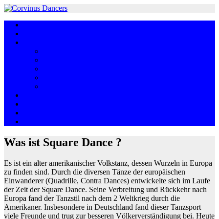
Skip
to
Home
content
Was ist Square Dance?
Über uns
Unser Board
Unser Club
Unsere Caller
Unser Name
Chronik
Rückblick
Anreiseplan
Termine
Club-Links
Was ist Square Dance ?
Es ist ein alter amerikanischer Volkstanz, dessen Wurzeln in Europa
zu finden sind. Durch die diversen Tänze der europäischen
Einwanderer (Quadrille, Contra Dances) entwickelte sich im Laufe
der Zeit der Square Dance. Seine Verbreitung und Rückkehr nach
Europa fand der Tanzstil nach dem 2 Weltkrieg durch die
Amerikaner. Insbesondere in Deutschland fand dieser Tanzsport
viele Freunde und trug zur besseren Völkerverständigung bei. Heute