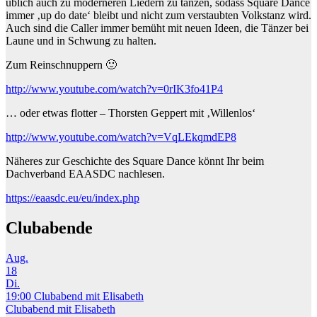
üblich auch zu moderneren Liedern zu tanzen, sodass Square Dance
immer ‚up do date‘ bleibt und nicht zum verstaubten Volkstanz wird.
Auch sind die Caller immer bemüht mit neuen Ideen, die Tänzer bei
Laune und in Schwung zu halten.
Zum Reinschnuppern 🙂
http://www.youtube.com/watch?v=0rIK3fo41P4
… oder etwas flotter – Thorsten Geppert mit ‚Willenlos‘
http://www.youtube.com/watch?v=VqLEkqmdEP8
Näheres zur Geschichte des Square Dance könnt Ihr beim
Dachverband EAASDC nachlesen.
https://eaasdc.eu/eu/index.php
Clubabende
Aug.
18
Di.
19:00
Clubabend mit Elisabeth
Clubabend mit Elisabeth