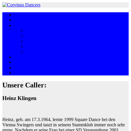
Skip
to
Home
content
Was ist Square Dance?
Über uns
Unser Board
Unser Club
Unsere Caller
Unser Name
Chronik
Rückblick
Anreiseplan
Termine
Club-Links
Unsere Caller:
Heinz Klingen
Heinz, geb. am 17.3.1964, lernte 1999 Square Dance bei den
Vienna Swingers und tanzt in seinem Stammklub immer noch sehr
gerne. Nachdem er seine Frau bei einer SD Veranstaltung 2001