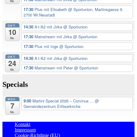
Sa.
17:30
Plus mit Elisabeth
@ Sportunion, Martinsgasse 9,
2700 Wr.Neustadt
OKT.
14:30
A1/A2 mit Jirka
@ Sportunion
10
17:30
Mainstream mit Jirka
@ Sportunion
Sa.
17:30
Plus mit Inge
@ Sportunion
OKT.
14:30
A1/A2 mit Jirka
@ Sportunion
24
17:30
Mainstream mit Peter
@ Sportunion
Sa.
Specials
NOV.
9:00
Martini Special 2026 – Corvinus ...
@
7
Gemeindezentrum Erlöserkirche
Sa.
Kontakt
Impressum
Cookie-Richtlinie (EU)