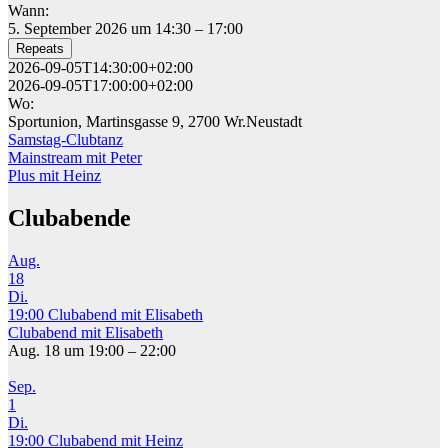
Wann:
5. September 2026 um 14:30 – 17:00
Repeats
2026-09-05T14:30:00+02:00
2026-09-05T17:00:00+02:00
Wo:
Sportunion, Martinsgasse 9, 2700 Wr.Neustadt
Samstag-Clubtanz
Beitragsnavigation
Mainstream mit Peter
Plus mit Heinz
Clubabende
Aug.
18
Di.
19:00
Clubabend mit Elisabeth
Clubabend mit Elisabeth
Aug. 18 um 19:00 – 22:00
Sep.
1
Di.
19:00
Clubabend mit Heinz