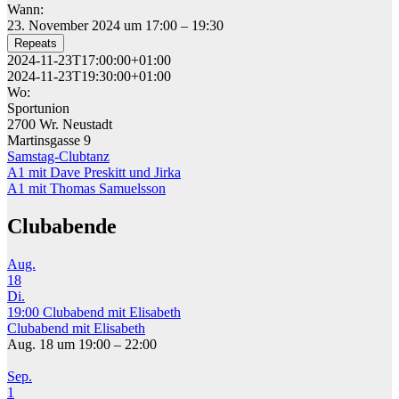
Wann:
23. November 2024 um 17:00 – 19:30
Repeats
2024-11-23T17:00:00+01:00
2024-11-23T19:30:00+01:00
Wo:
Sportunion
2700 Wr. Neustadt
Martinsgasse 9
Samstag-Clubtanz
Beitragsnavigation
A1 mit Dave Preskitt und Jirka
A1 mit Thomas Samuelsson
Clubabende
Aug.
18
Di.
19:00
Clubabend mit Elisabeth
Clubabend mit Elisabeth
Aug. 18 um 19:00 – 22:00
Sep.
1